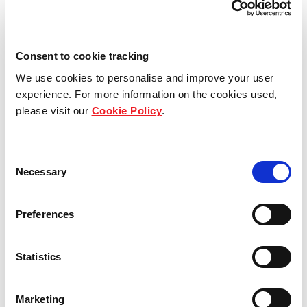
Our global group
Consent to cookie tracking
REITS
We use cookies to personalise and improve your user
experience. For more information on the cookies used,
Hospitality
please visit our
Cookie Policy
.
关于我们
Industrial
集团架构
Consent
Careers
Necessary
Selection
可持续性
Preferences
董事会和管理层
Statistics
业务范围
Marketing