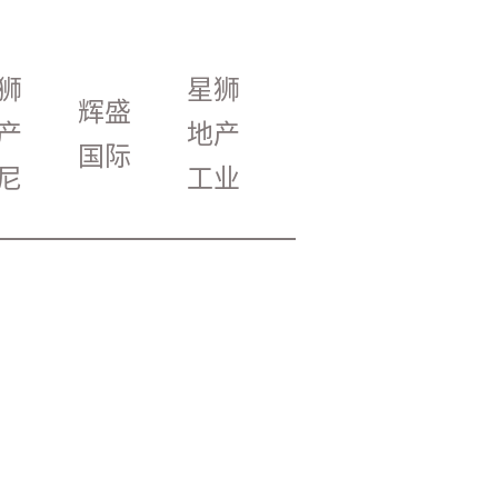
狮
星狮
辉盛
产
地产
国际
尼
工业