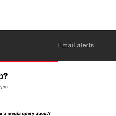
Email alerts
p?
 you
ve a media query about?