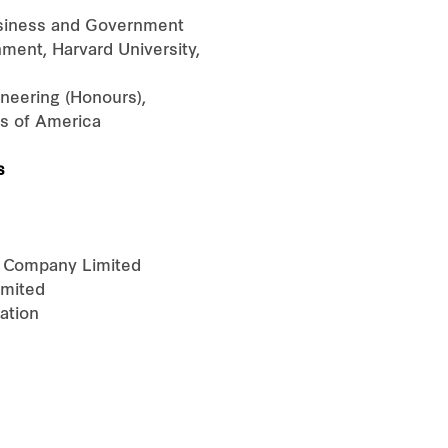
Business and Government
ment, Harvard University,
ineering (Honours),
es of America
s
ic Company Limited
imited
ation