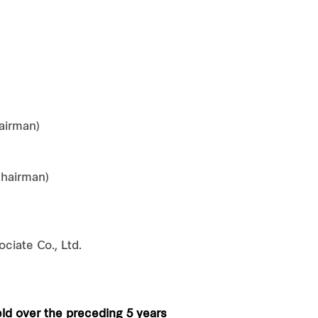
hairman)
Chairman)
ciate Co., Ltd.
eld over the preceding 5 years