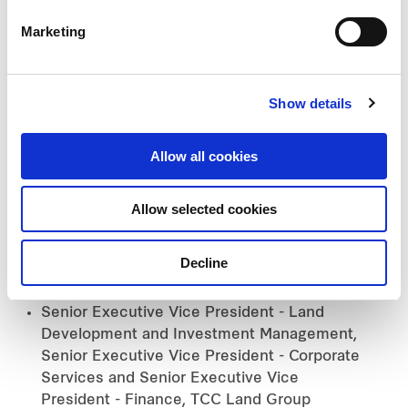
Cognac des Vikings
Marketing
Past directorships in listed companies held over
the preceding 5 years (from 01 Oct 2020 to 30 Sep
2025)
Show details
Nil
Allow all cookies
Past major appointments
Chief Spirits Product Group, Chief Route-to-
Market, Senior Vice President - Beer Product
Allow selected cookies
Group, Deputy Group CFO and CFO –
International Business, Thai Beverage Public
Decline
Company Limited
CEO, Thai Beverage Marketing Co., Ltd.
Senior Executive Vice President - Land
Development and Investment Management,
Senior Executive Vice President - Corporate
Services and Senior Executive Vice
President - Finance, TCC Land Group