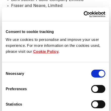
Berli Jucker Public Company Limited
Fraser and Neave, Limited
Listed REITs/Trusts
Nil
Consent to cookie tracking
Others
We use cookies to personalise and improve your user
BeerCo Limited
experience. For more information on the cookies used,
Big C Supercenter Public Company Limited
please visit our
Cookie Policy
.
International Beverage Holdings Limited
Thai Beverage Group of Companies
ThaiBev Accounting and Business Services
Consent
Co., Ltd. (Chairman)
Necessary
Selection
Major appointments (other than directorships)
Preferences
President and Group COO – International and
Group CFO, Thai Beverage Public Company
Limited
Statistics
Member of the Supervisory Board, Larsen le