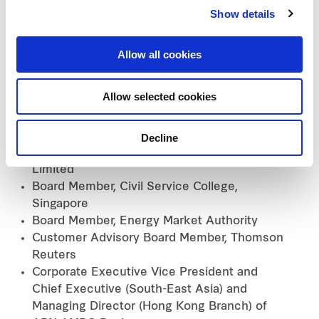
Show details
Director, Tahoe Life Assurance Company
Limited
Director, EKPAC International Group
Allow all cookies
(Holdings) Limited
Director, BOC Group Life Assurance
Allow selected cookies
Company Limited
Chairman, BOC International-Prudential
Trustee Limited
Decline
Chairman, BOCHK Asset Management
Limited
Board Member, Civil Service College,
Singapore
Board Member, Energy Market Authority
Customer Advisory Board Member, Thomson
Reuters
Corporate Executive Vice President and
Chief Executive (South-East Asia) and
Managing Director (Hong Kong Branch) of