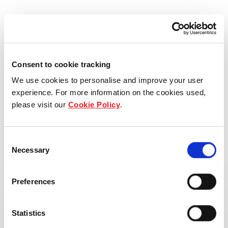
工业枢纽，卓越园区理念
安风 2C 工业中心是一座精心打造的高端工业园区，着重
Consent to cookie tracking
提升运营效率，践行可持续发展理念，并关注园区社区的
We use cookies to personalise and improve your user
健康与福祉。
experience. For more information on the cookies used,
please visit our
Cookie Policy
.
安风 2C 工业中心位于全球制造业重镇的核心地带，区位
优越，交通便捷。园区通过灵活多样的空间解决方案和专
Consent
属配套服务，精准满足客户多元化及个性化的运营需求。
Necessary
Selection
Preferences
访问官网
Statistics