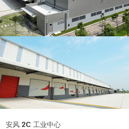
Our global group
REITS
Hospitality
Industrial
Careers
安风 2C 工业中心