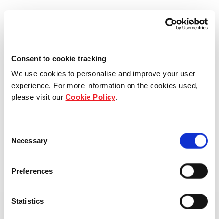
位于第二郡核心区域的守添坊，
WORC@Q2是综合体项目 Q2 Thao
Dien 中的高端办公楼部分。
Consent to cookie tracking
We use cookies to personalise and improve your user
楼层数：
可出租建筑面积（NLA）：
experience. For more information on the cookies used,
32层
4,500平方米
please visit our
Cookie Policy
.
WORC@Q2 是坐落于我们 Q2 Thao Dien 综合体内的一
栋现代风格服务式办公楼，共32层高品质办公空间及一层
Consent
Necessary
地下停车场，配备高标准设施，拥有灵活的复式楼层设
Selection
计，最大化空间利用，并享有专属商务中心与休闲会客
区，与精心打造的自然景观相融合。
Preferences
WORC@Q2 顺应胡志明市办公楼“去中心化”以及企业设
Statistics
立备份办公点的市场趋势，具备优越的区位与产品优势。