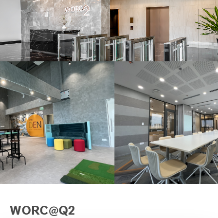
Our global group
REITS
Hospitality
Industrial
Careers
WORC@Q2